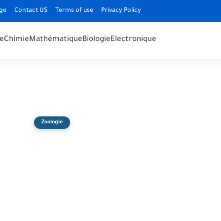
ge
Contact US
Terms of use
Privacy Policy
e
Chimie
Mathématique
Biologie
Electronique
Zoologie