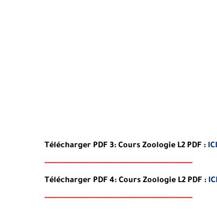
Télécharger PDF 3:
Cours Zoologie L2
PDF
:
IC
-----
--
----------
----------
----------------------------------
Télécharger PDF 4:
Cours Zoologie L2
PDF
:
IC
-----
---
----------
--------
-----------------------------------