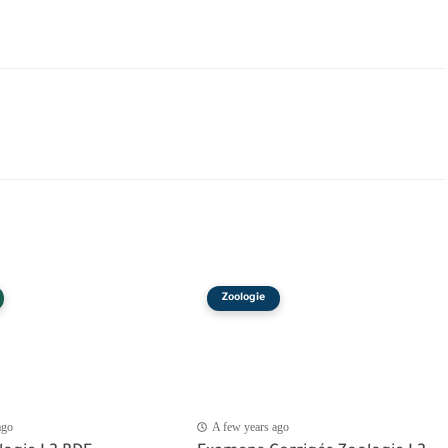
Zoologie
ago
A few years ago