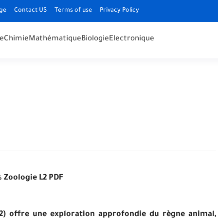
ge
Contact US
Terms of use
Privacy Policy
e
Chimie
Mathématique
Biologie
Electronique
s
Zoologie L2
PDF
2) offre une exploration approfondie du règne animal,