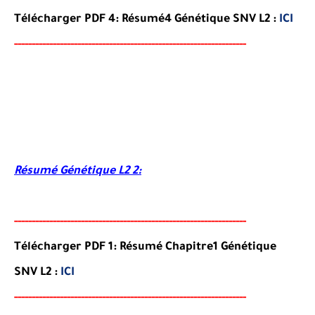
Télécharger PDF 4:
Résumé
4
Génétique
SNV L2
:
ICI
-----
--
----------
----------
----------------------------------
-
---
-
Résumé Génétique L2 2:
-----
---
----------
--------
-----------------------------------
-
---
-
Télécharger PDF 1: Résumé Chapitre1 Génétique
SNV L2 :
ICI
-----
--
-------
--------
---
----------------------------------------
-