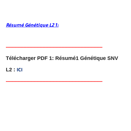
Résumé Génétique L2 1:
-----
---
----------
--------
-----------------------------------
-
---
-
Télécharger PDF 1: Résumé1 Génétique SNV
L2 :
ICI
-----
--
-------
--------
---
----------------------------------------
-