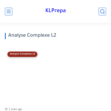
KLPrepa
Analyse Complexe L2
Analyse Complexe L2
2 years ago