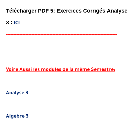
-----
--
-------
--------
---
----------------------------------------
-
-------
-
Télécharger PDF 5: Exercices Corrigés
Analyse
3
:
ICI
-----
--
-------
--------
---
----------------------------------------
-
-------
-
Voire Aussi les modules de la même Semestre:
Analyse 3
Algèbre 3