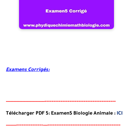
Examens Corrigés:
-----------------------------------
-
---
-
-----
---
----------
--------
Télécharger PDF 5:
Examen5
Biologie Animale
:
ICI
-------
--------
----------------------------------------
-
-----
--
---