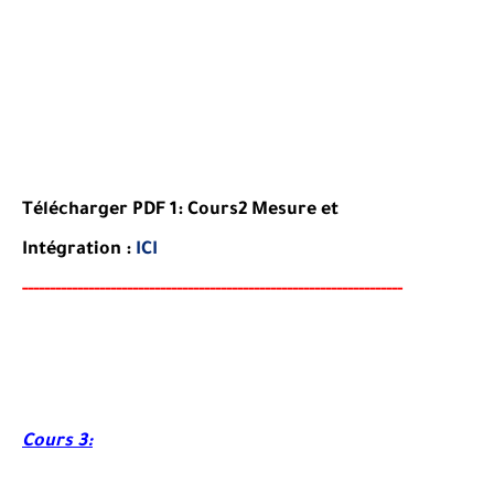
Télécharger PDF 1:
Cours2
Mesure et
Intégration
:
ICI
-----
--
----
--------
------
------------------------
--------
-------
-----
Cours 3: