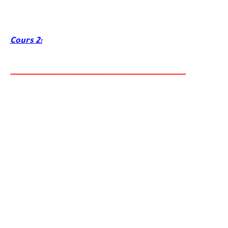
Cours 2:
-----
--
-------
--------
---
------------------------
--------
-------
-----