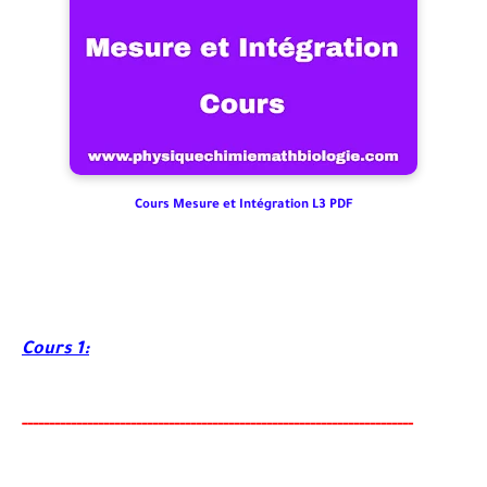
Cours Mesure et Intégration L3 PDF
Cours 1:
-----
--
-------
--------
---
------------------------
--------
-------
--------