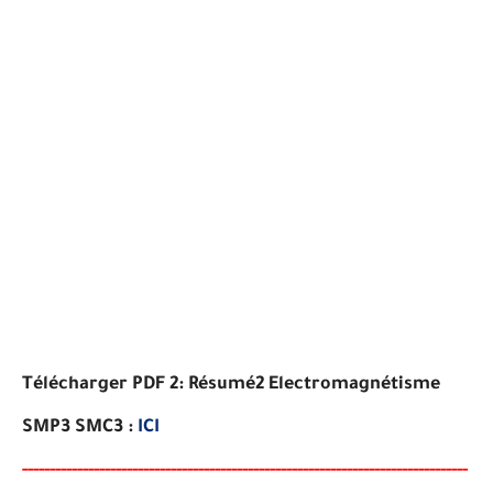
Télécharger PDF 2: Résumé2 Electromagnétisme
SMP3 SMC3 :
ICI
-----
--
----
--------
------
------------------------------------------
-
--
-
-
-
-
-
-
-
-
-
--