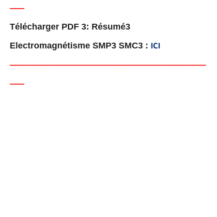
-
-
-
-
-
-
Télécharger PDF 3: Résumé3
Electromagnétisme SMP3 SMC3 :
ICI
-----
--
----------
--
--------
------------------------------------
--
--
-
--
-
-
--
-
-
-
-
-
--
-
-
-
-
-
-