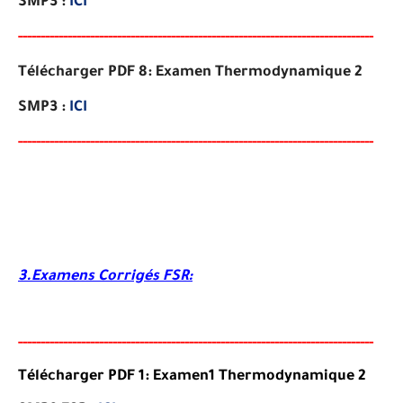
SMP3
:
ICI
-----
--
----------
----------
-----------------------------------
-
-
---
-
--
-
-
--
-
-
--
-
Télécharger PDF 8:
Examen Thermodynamique 2
SMP3
:
ICI
-----
---
----------
--------
-------------------------------------
-
---
-
--
-
-
--
-
-
--
-
3.Examens Corrigés FSR:
-----
--
-----
--------
-----
----------------------------------------
--
-
-
-
-
-
--
-
-
--
-
Télécharger PDF 1: Examen1 Thermodynamique 2