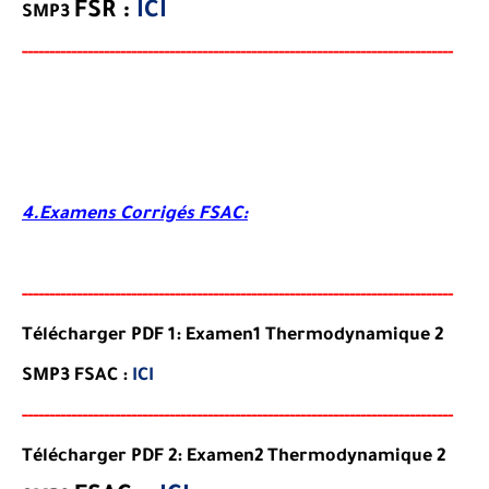
FSR
:
ICI
SMP3
-----
--
----
--------
------
------------------------------------------
-
--
-
-
-
-
-
-
--
-
4.Examens Corrigés FSAC:
-----
--
-----
--------
-----
----------------------------------------
--
-
-
-
-
-
--
-
-
--
-
Télécharger PDF 1: Examen1 Thermodynamique 2
SMP3 FSAC :
ICI
-----
--
-------
--------
---
------------------------------------------
--
-
-
-
--
-
-
--
-
Télécharger PDF 2: Examen2 Thermodynamique 2