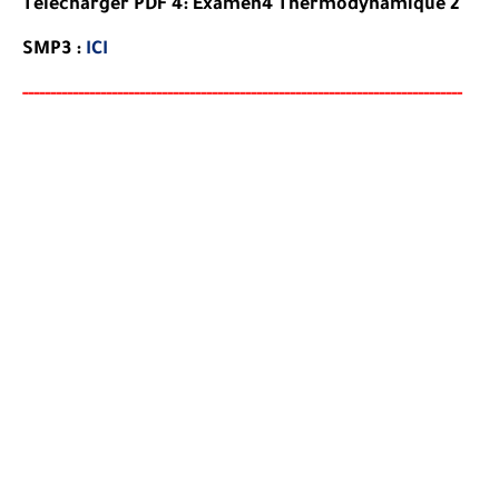
Télécharger PDF 4: Examen4 Thermodynamique 2
SMP3 :
ICI
-----
--
-------
--------
---
------------------------------------------
--
-
-
-
--
-
-
--
-