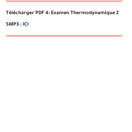
-----
--
-------
--------
---
------------------------------------------
--
-
-
-
--
-
-
--
-
Télécharger PDF 4: Examen Thermodynamique 2
SMP3 :
ICI
-----
--
-------
--------
---
------------------------------------------
--
-
-
-
--
-
-
--
-