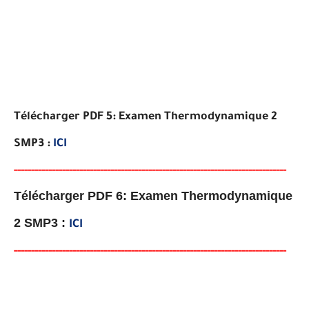
Télécharger PDF 5: Examen Thermodynamique 2
SMP3 :
ICI
-----
--
----
--------
------
------------------------------------------
-
--
-
-
-
-
-
-
--
-
Télécharger PDF 6: Examen Thermodynamique
2 SMP3 :
ICI
-----
--
----------
--
--------
------------------------------------
--
--
-
--
-
-
--
-
-
--
-