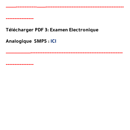
----
--------
------------------------------------------
-
-
-
-----
--
------
--
-
-
-
-
-
-
-
-
-
-
-
-
-
-
Télécharger PDF 3: Examen Electronique
Analogique SMP5 :
ICI
--
--------
------------------------------------
--
--
-
-
-
-----
--
----------
--
-
-
-
-
-
-
-
-
-
-
-
-
-
-