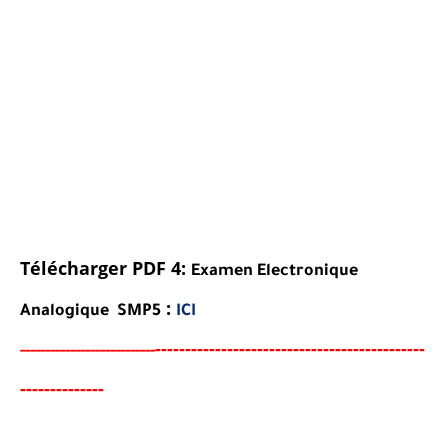
Télécharger PDF 4:
Examen Electronique
:
Analogique SMP5
ICI
-----------------------------------
-
-
---
-
-
-
--
-----
--
----------
----------
-
-
-
-
-
-
-
-
-
-
-
-
-
-