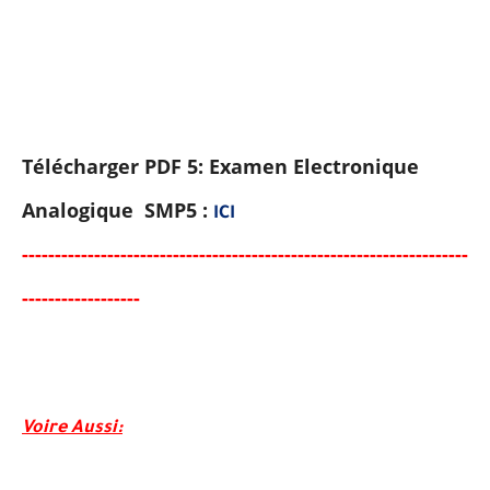
Télécharger PDF 5:
Examen Electronique
Analogique SMP5
:
ICI
-----
---
----------
--------
-------------------------------------
-
---
-
-
-
--
-
-
-
-
-
-
-
-
-
-
-
-
-
-
Voire Aussi
: