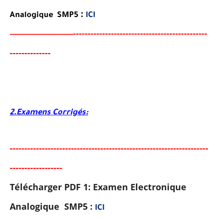
:
Analogique SMP5
ICI
-------------------------------------
-
---
-
-
-
--
-----
---
----------
--------
-
-
-
-
-
-
-
-
-
-
-
-
-
-
2.Examens Corrigés:
-----
--
-----
--------
-----
----------------------------------------
-
-
-
-
-
--
-
-
-
-
-
-
-
-
-
-
-
-
-
-
Télécharger PDF 1: Examen Electronique
Analogique SMP5 :
ICI