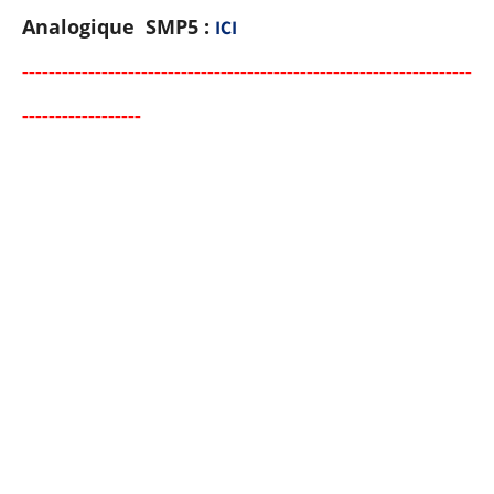
Analogique SMP5
:
ICI
-----
--
----------
----------
-----------------------------------
-
-
---
-
-
-
--
-
-
-
-
-
-
-
-
-
-
-
-
-
-