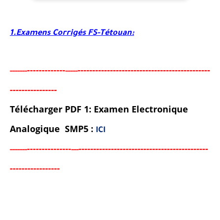
1.Examens Corrigés FS-Tétouan:
-----
--------
----------------------------------------
-
-
-
-
-
-----
--
-----
--
-
-
-
-
-
-
-
-
-
-
-
-
-
-
Télécharger PDF 1: Examen Electronique
Analogique SMP5 :
ICI
-------
--------
------------------------------------------
--
-----
--
---
-
--
-
-
-
-
-
-
-
-
-
-
-
-
-
-