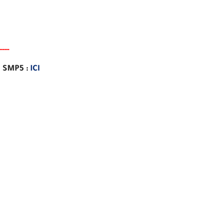
-
-
-
-
e SMP5 :
ICI