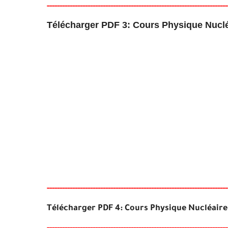
-----
--
----
--------
------
------------------------------------------
-
-
-
-
Télécharger PDF 3: Cours Physique Nucl
-----
--
----------
--
--------
------------------------------------
--
--
-
-
-
-
Télécharger PDF 4:
Cours Physique Nucléair