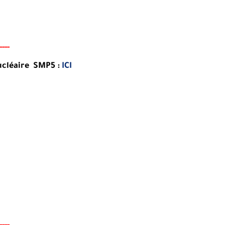
-
-
-
-
ucléaire SMP5 :
ICI