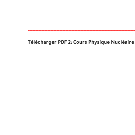
-----
--
-------
--------
---
------------------------------------------
--
-
-
Télécharger PDF 2: Cours Physique Nucléair