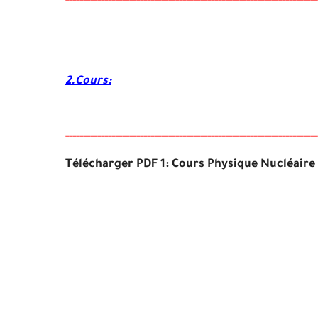
-----
--
----------
--
--------
------------------------------------
--
--
-
-
-
-
2.Cours:
-----
--
-----
--------
-----
----------------------------------------
-
-
-
-
-
-
Télécharger PDF 1: Cours Physique Nucléair