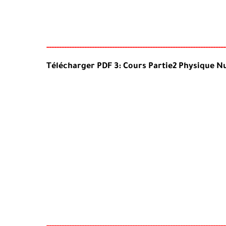
-----
--
----
--------
------
------------------------------------------
-
-
-
-
Télécharger PDF 3: Cours Partie2 Physique N