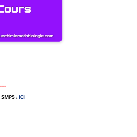
-
-
-
-
e SMP5 :
ICI