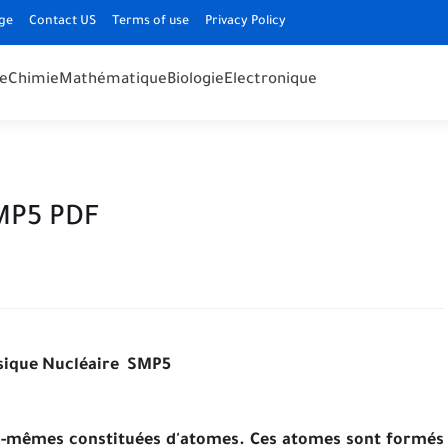
ge
Contact US
Terms of use
Privacy Policy
e
Chimie
Mathématique
Biologie
Electronique
SMP5 PDF
sique Nucléaire SMP5
les-mêmes constituées d'atomes. Ces atomes sont formés