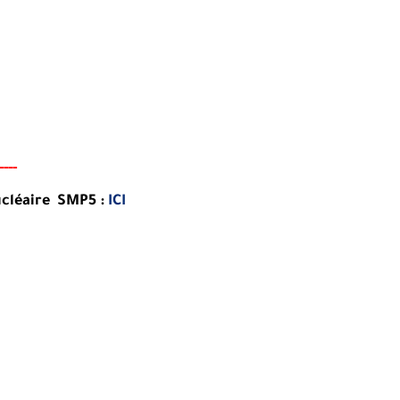
-
-
-
-
ucléaire SMP5 :
ICI