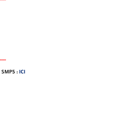
-
-
-
-
-
-
-
-
e SMP5 :
ICI