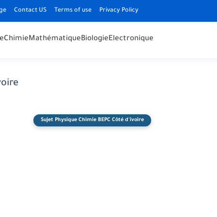
ge
Contact US
Terms of use
Privacy Policy
e
Chimie
Mathématique
Biologie
Electronique
oire
Sujet Physique Chimie BEPC Côté d'ivoire