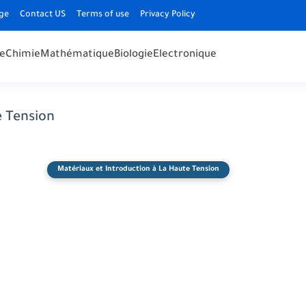
ge
Contact US
Terms of use
Privacy Policy
e
Chimie
Mathématique
Biologie
Electronique
e Tension
Matériaux et Introduction à La Haute Tension