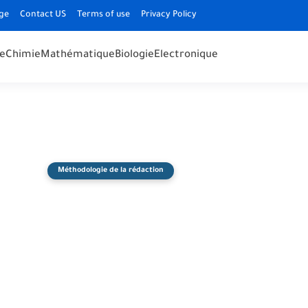
ge
Contact US
Terms of use
Privacy Policy
e
Chimie
Mathématique
Biologie
Electronique
Méthodologie de la rédaction