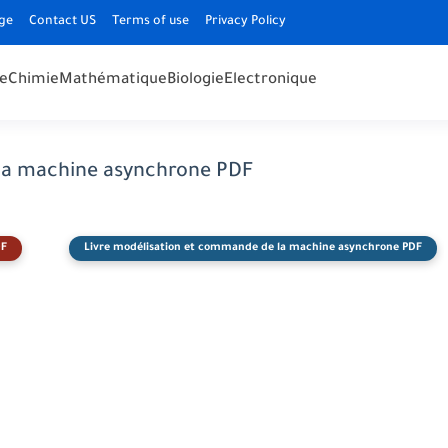
ge
Contact US
Terms of use
Privacy Policy
e
Chimie
Mathématique
Biologie
Electronique
 la machine asynchrone PDF
DF
Livre modélisation et commande de la machine asynchrone PDF