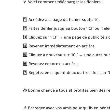
🔽 Voici comment télécharger les fichiers :
1️⃣ Accédez à la page du fichier souhaité.
2️⃣ Faites défiler jusqu’au bouton "ICI" ou "Télé
3️⃣ Cliquez sur "ICI" → une page de publicité s’
4️⃣ Revenez immédiatement en arrière.
5️⃣ Cliquez à nouveau sur "ICI" → une autre pu
6️⃣ Revenez encore en arrière.
7️⃣ Répétez en cliquant deux ou trois fois sur 
📥 Bonne chance à tous et profitez bien des r
📌 Partagez avec vos amis pour qu’ils en bénéfi