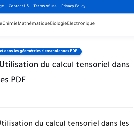
ge
Contact US
Terms of use
Privacy Policy
e
Chimie
Mathématique
Biologie
Electronique
riel dans les géométries riemanniennes PDF
Utilisation du calcul tensoriel dans
nes PDF
ilisation du calcul tensoriel dans les