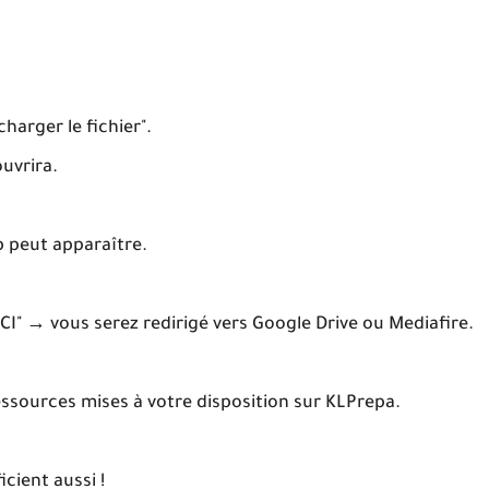
charger le fichier".
ouvrira.
b peut apparaître.
"ICI" → vous serez redirigé vers Google Drive ou Mediafire.
essources mises à votre disposition sur KLPrepa.
cient aussi !