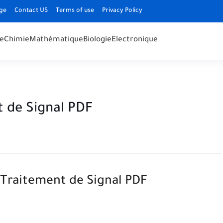
ge
Contact US
Terms of use
Privacy Policy
e
Chimie
Mathématique
Biologie
Electronique
t de Signal PDF
 Traitement de Signal PDF