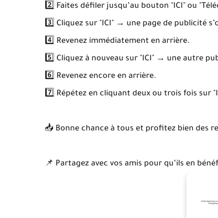
2️⃣ Faites défiler jusqu’au bouton "ICI" ou "Télé
3️⃣ Cliquez sur "ICI" → une page de publicité s’
4️⃣ Revenez immédiatement en arrière.
5️⃣ Cliquez à nouveau sur "ICI" → une autre pu
6️⃣ Revenez encore en arrière.
7️⃣ Répétez en cliquant deux ou trois fois sur 
📥 Bonne chance à tous et profitez bien des r
📌 Partagez avec vos amis pour qu’ils en bénéfi