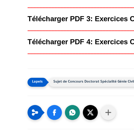
-----
--
----
--------
------
----------------------------------------
------
Télécharger PDF 3: Exercices 
-----
--
----
--------
------
----------------------------------------
------
Télécharger PDF 4: Exercices 
-----
--
----
--------
------
----------------------------------------
------
Sujet de Concours Doctorat Spécialité Génie Civ