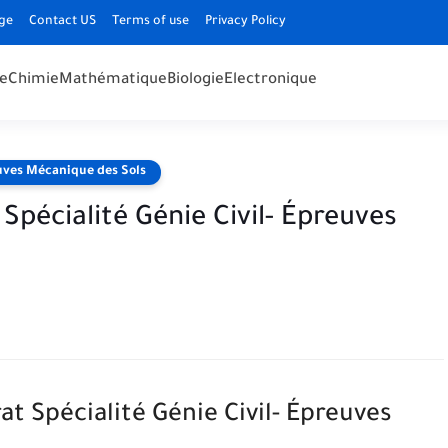
ge
Contact US
Terms of use
Privacy Policy
e
Chimie
Mathématique
Biologie
Electronique
euves Mécanique des Sols
Spécialité Génie Civil- Épreuves
t Spécialité Génie Civil- Épreuves