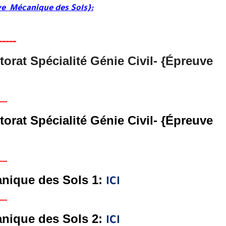
uve Mécanique des Sols}:
----
-
orat Spécialité Génie Civil- {Épreuve
--
-
orat Spécialité Génie Civil- {Épreuve
--
-
anique des Sols 1:
ICI
--
-
anique des Sols 2:
ICI