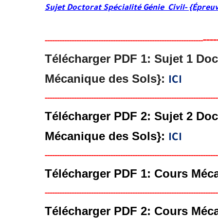
Sujet Doctorat Spécialité Génie Civil- {Épre
----
-----
--
-------
--------
---
---------------------------------------
-
Télécharger PDF 1: Sujet 1 Doct
Mécanique des Sols}:
ICI
-----
--
----
--------
------
----------------------------------------
------
Télécharger PDF 2: Sujet 2 Doct
Mécanique des Sols}:
ICI
-----
--
----
--------
------
----------------------------------------
------
Télécharger PDF 1: Cours Méc
-----
--
----
--------
------
----------------------------------------
------
Télécharger PDF 2: Cours Méc