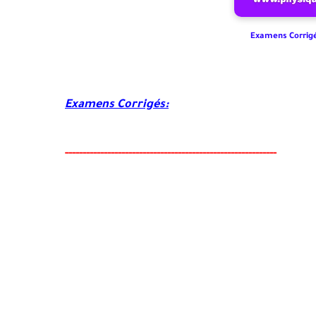
Examens Corrig
Examens Corrigés:
-----
--
-------
--------
---
-----------------------------------