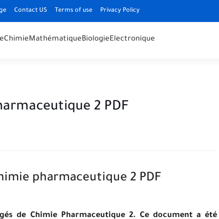
ge
Contact US
Terms of use
Privacy Policy
e
Chimie
Mathématique
Biologie
Electronique
harmaceutique 2 PDF
himie pharmaceutique 2 PDF
igés de Chimie Pharmaceutique 2. Ce document a été