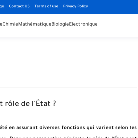
ge
Contact US
Terms of use
Privacy Policy
e
Chimie
Mathématique
Biologie
Electronique
 rôle de l'État ?
été en assurant diverses fonctions qui varient selon les