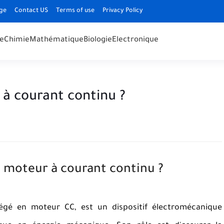
ge
Contact US
Terms of use
Privacy Policy
e
Chimie
Mathématique
Biologie
Electronique
 à courant continu ?
n moteur à courant continu ?
égé en moteur CC, est un dispositif électromécanique