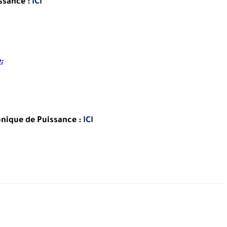
ssance :
ICI
e
:
onique de Puissance
:
ICI