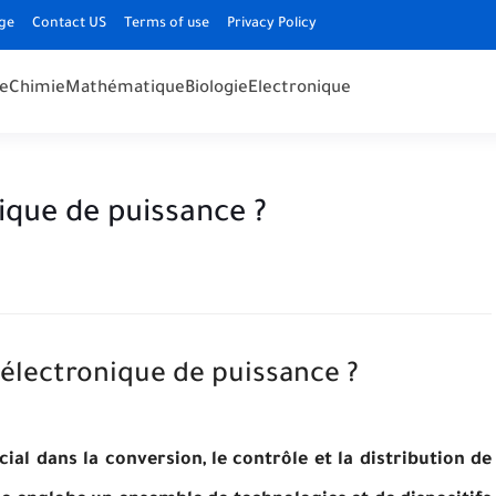
ge
Contact US
Terms of use
Privacy Policy
e
Chimie
Mathématique
Biologie
Electronique
nique de puissance ?
l'électronique de puissance ?
ial dans la conversion, le contrôle et la distribution de