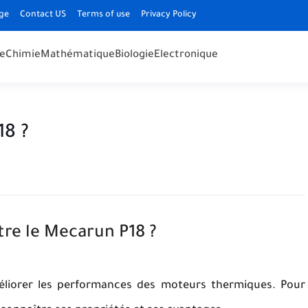
ge
Contact US
Terms of use
Privacy Policy
e
Chimie
Mathématique
Biologie
Electronique
18 ?
e le Mecarun P18 ?
éliorer les performances des moteurs thermiques. Pour