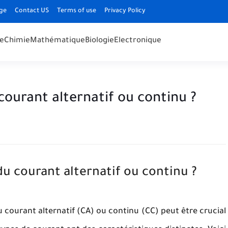
ge
Contact US
Terms of use
Privacy Policy
e
Chimie
Mathématique
Biologie
Electronique
courant alternatif ou continu ?
u courant alternatif ou continu ?
du courant alternatif (CA) ou continu (CC) peut être crucial