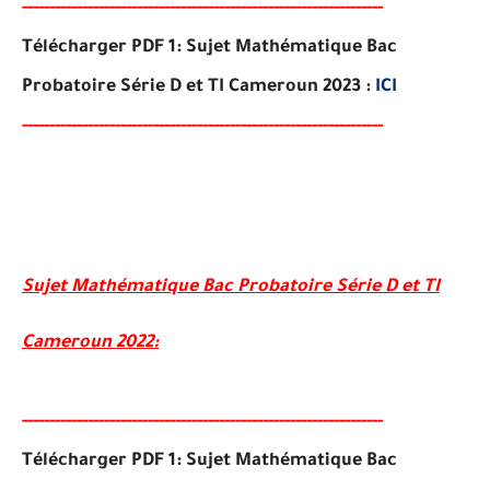
-----
--
-------
--------
---
----------------------------------------
-
Télécharger PDF 1: Sujet Mathématique Bac
Probatoire Série D et TI Cameroun 2023 :
ICI
-----
--
-------
--------
---
----------------------------------------
-
Sujet Mathématique Bac Probatoire Série D et TI
Cameroun 2022:
-----
--
-------
--------
---
----------------------------------------
-
Télécharger PDF 1: Sujet Mathématique Bac