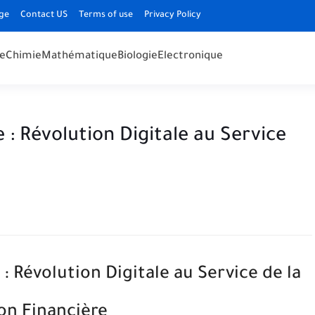
ge
Contact US
Terms of use
Privacy Policy
e
Chimie
Mathématique
Biologie
Electronique
 : Révolution Digitale au Service
 Révolution Digitale au Service de la
on Financière