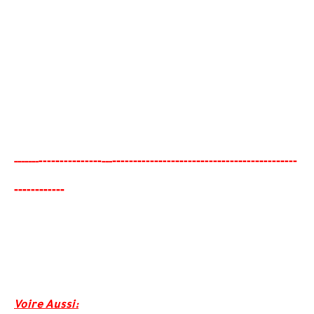
-------
--------
------------------------------------------
--
-----
--
---
-
--
---------
Voire Aussi
: