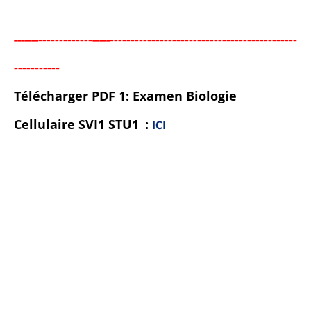
-----
--------
------------------------------------------
---
-----
--
-----
-
-
-
----
---
-
Télécharger PDF 1:
Examen Biologie
Cellulaire SVI1 STU1
:
ICI