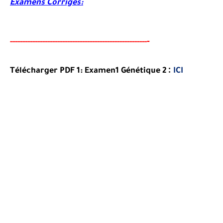
Examens Corrigés:
-
-----
--
-----
--------
-----
------------------------------
:
Télécharger PDF 1:
Examen1
Génétique 2
ICI