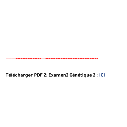
-------
--------
----------------------------
--
-
-----
--
---
:
Télécharger PDF 2:
Examen2
Génétique 2
ICI