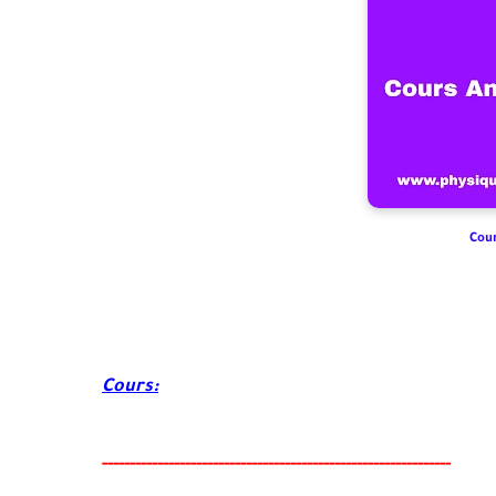
Cour
Cours:
-----
--
-------
--------
---
--------------------------------------