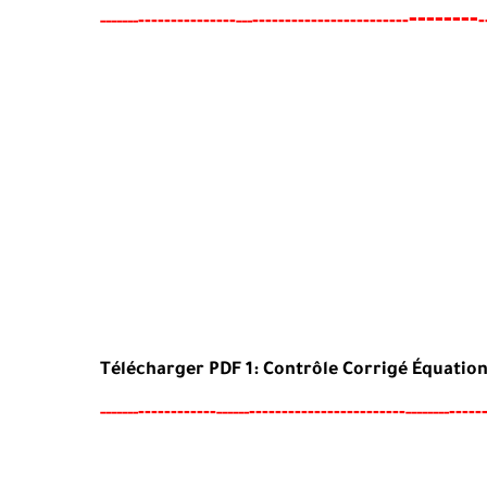
--------
-------
--------
------------------------
-
-----
--
---
Télécharger PDF 1: Contrôle Corrigé Équatio
----
--------
------------------------
-----
-----
--
------
--------