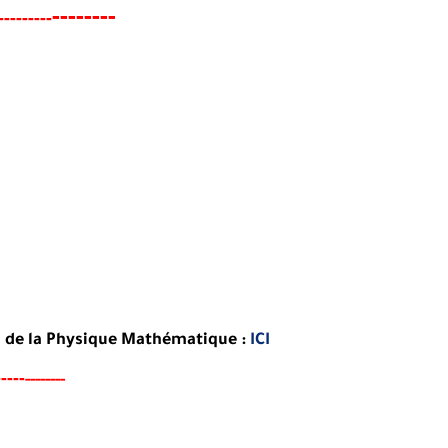
--------
---------
n de la Physique Mathématique :
ICI
-----
--------