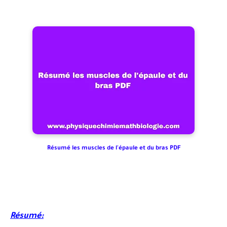
Résumé les muscles de l'épaule et du bras PDF
Résumé: