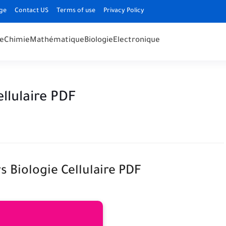
ge
Contact US
Terms of use
Privacy Policy
e
Chimie
Mathématique
Biologie
Electronique
llulaire PDF
 Biologie Cellulaire PDF