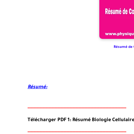
Résumé de C
Résumé:
-----
--
-------
--------
---
----------------------------------------
-
Télécharger PDF 1: Résumé Biologie Cellulaire
-----
--
-------
--------
---
----------------------------------------
-