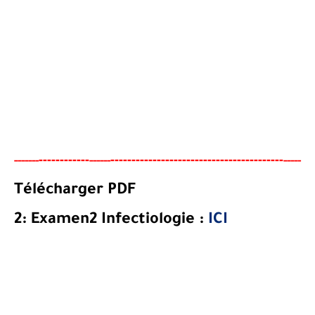
----
--------
-----------------------------------------
-----
--
------
----
-
Télécharger PDF
2:
Examen2
Infectiologie
:
ICI