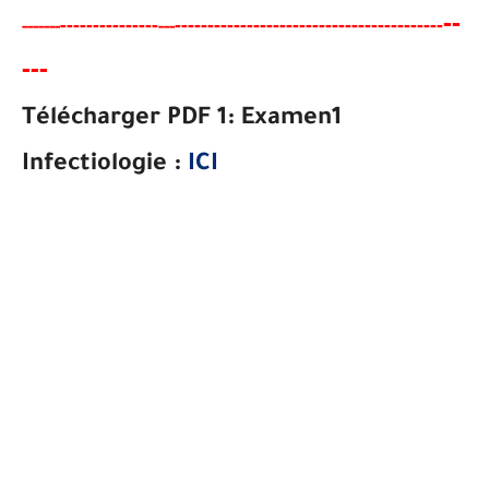
--
-------
--------
----------------------------------------
-
-----
--
---
--
-
Télécharger PDF 1:
Examen1
Infectiologie
:
ICI