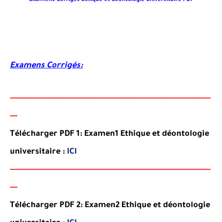
Examens Corrigés Ethique et déontologie universitaire PDF
Examens Corrigés:
-----
--
-------
--------
---
----------------------------------------
-
---------------
--
-
Télécharger PDF 1: Examen1 Ethique et déontologie
universitaire :
ICI
-----
--
-------
--------
---
----------------------------------------
-
---------------
--
-
Télécharger PDF 2: Examen2 Ethique et déontologie