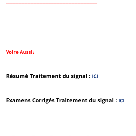
-----
--
-------
--------
---
-----------------------------------
Voire Aussi:
Résumé Traitement du signal :
ICI
Examens Corrigés Traitement du signal :
ICI