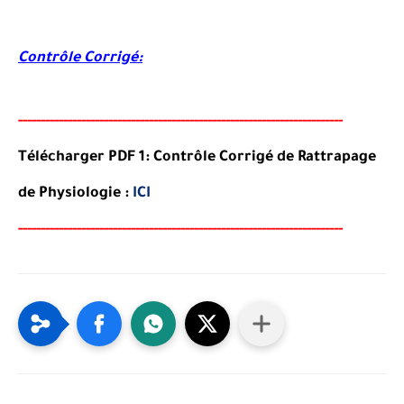
Contrôle Corrigé:
-----
--
-------
--------
---
----------------------------------------
-------
Télécharger PDF 1: Contrôle Corrigé de Rattrapage
de Physiologie :
ICI
-----
--
-------
--------
---
----------------------------------------
-------