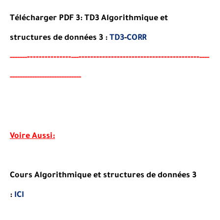
Télécharger PDF 3:
TD
3 Algorithmique et
structures de données 3
:
TD3
-
CORR
-------
--------
----------------------------------------
-
-----
--
---
----
----------------------
-
-----
-
Voire Aussi:
Cours Algorithmique et structures de données 3
:
ICI