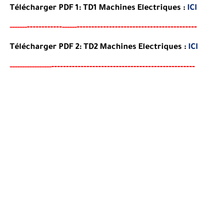
Télécharger PDF 1: TD1 Machines Electriques :
ICI
----
--------
-----------------------------------------
-----
--
------
Télécharger PDF 2:
TD2
Machines Electriques
:
ICI
--
--------
--------------------------------------
-
-----
--
----------