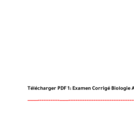
Télécharger PDF 1: Examen Corrigé
Biologie 
----
--------
------------------------------------
-----
--
------