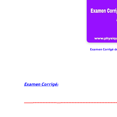
Examen Corrigé de
Examen Corrigé:
-------
--------
------------------------------------
-----
--
---