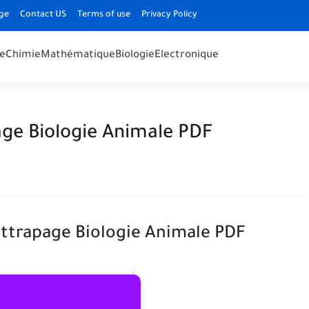
ge
Contact US
Terms of use
Privacy Policy
e
Chimie
Mathématique
Biologie
Electronique
ge Biologie Animale PDF
attrapage Biologie Animale PDF