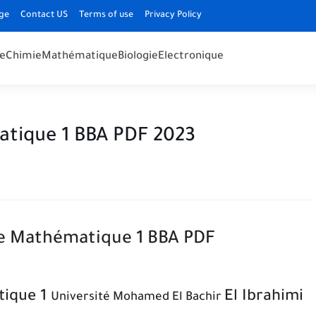
ge
Contact US
Terms of use
Privacy Policy
e
Chimie
Mathématique
Biologie
Electronique
tique 1 BBA PDF 2023
e Mathématique 1 BBA PDF
tique 1
El Ibrahimi
Université Mohamed El Bachir