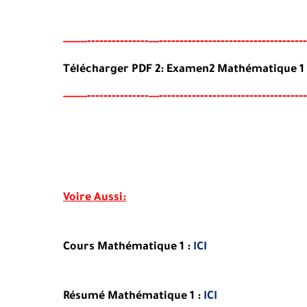
-------
--------
------------------------------------
-----
--
---
Télécharger PDF 2:
Examen2
Mathématique 1
-------
--------
------------------------------------
-----
--
---
Voire Aussi:
Cours Mathématique 1 :
ICI
Résumé Mathématique 1 :
ICI