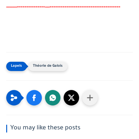
-------
--------
--------------------------------------
-----
--
---
Théorie de Galois
You may like these posts