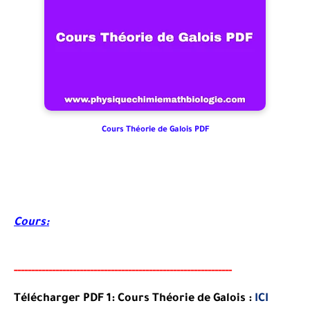
Cours Théorie de Galois PDF
Cours:
-----
--
-------
--------
---
--------------------------------------
Télécharger PDF 1: Cours Théorie de Galois :
ICI