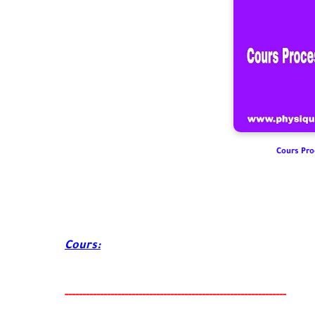
Cours Pro
Cours:
-----
--
-------
--------
---
--------------------------------------