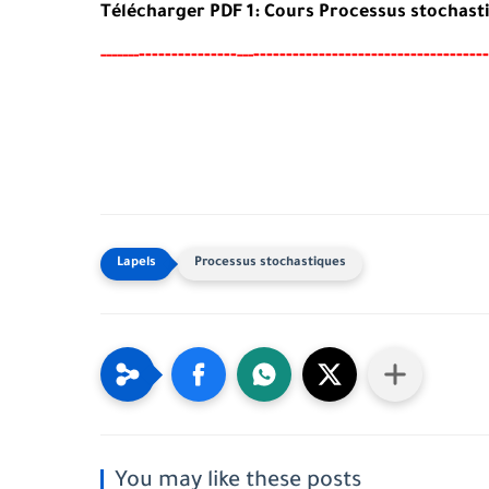
Télécharger PDF 1: Cours Processus stochast
-------
--------
------------------------------------
-----
--
---
Processus stochastiques
You may like these posts