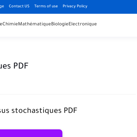
ge
Contact US
Terms of use
Privacy Policy
e
Chimie
Mathématique
Biologie
Electronique
ues PDF
us stochastiques PDF