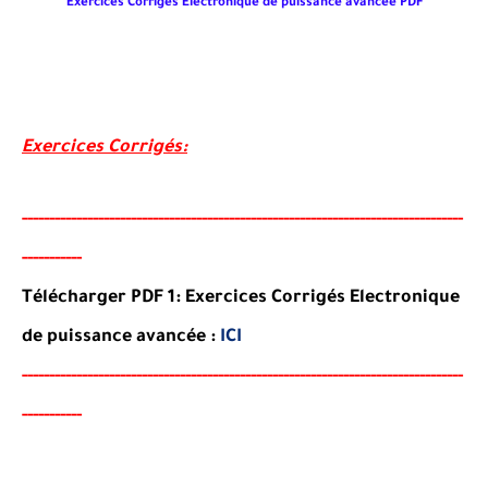
Exercices Corrigés Electronique de puissance avancée PDF
Exercices Corrigés:
-----
--
----
--------
------
-----------------------------------------
---------------
----------
-
Télécharger PDF 1: Exercices Corrigés
Electronique
de puissance avancée
:
ICI
-----
--
----
--------
------
-----------------------------------------
---------------
----------
-