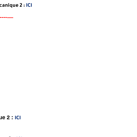
canique 2 :
ICI
---
-
----
ue 2 :
ICI