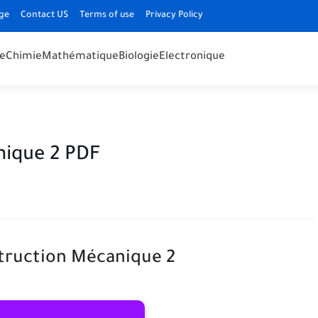
ge
Contact US
Terms of use
Privacy Policy
e
Chimie
Mathématique
Biologie
Electronique
ique 2 PDF
ruction Mécanique 2