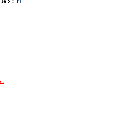
ue 2 :
ICI
e
: