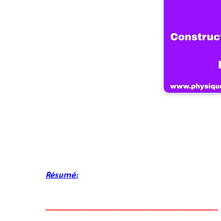
Résumé:
-----
--
----------
--
--------
--------------------------------------
-
----