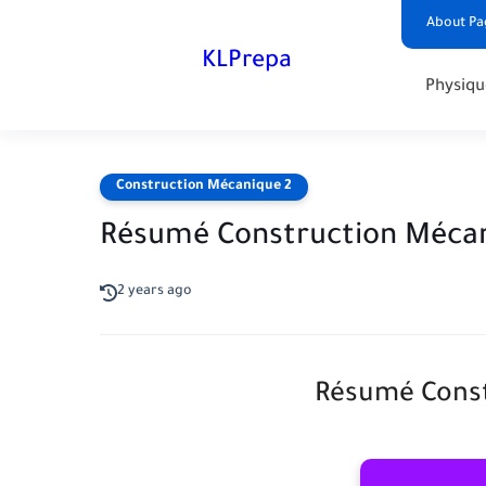
About Pa
KLPrepa
Physiqu
Construction Mécanique 2
Résumé Construction Mécan
2 years ago
Résumé Const