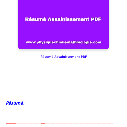
Résumé Assainissement PDF
Résumé:
-------
--------
----------------------------------------
-----
--
---