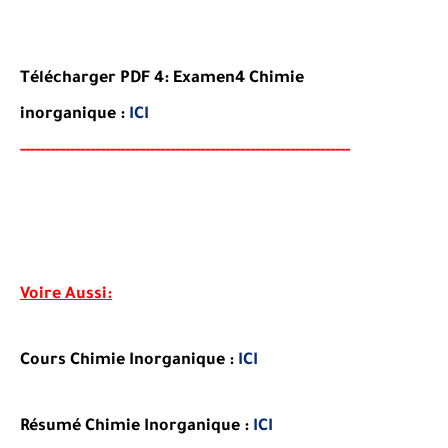
Télécharger PDF 4:
Examen
4 Chimie
inorganique
:
ICI
-----
--
----------
----------
----------------------------------
-
---
-
Voire Aussi:
Cours Chimie Inorganique :
ICI
Résumé Chimie Inorganique :
ICI