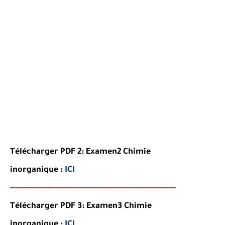
Télécharger PDF 2:
Examen
2 Chimie
inorganique
:
ICI
-----
--
----
--------
------
-----------------------------------------
Télécharger PDF 3:
Examen
3 Chimie
inorganique
:
ICI