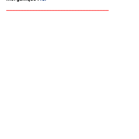
-----
--
----------
--
--------
--------------------------------------
-