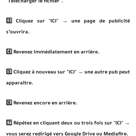
"Télécharger le fichier".
3️⃣ Cliquez sur "ICI" → une page de publicité
s’ouvrira.
4️⃣ Revenez immédiatement en arrière.
5️⃣ Cliquez à nouveau sur "ICI" → une autre pub peut
apparaître.
6️⃣ Revenez encore en arrière.
7️⃣ Répétez en cliquant deux ou trois fois sur "ICI" →
vous serez redirigé vers Google Drive ou Mediafire.