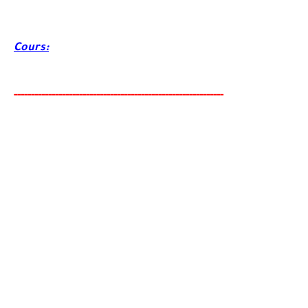
Cours:
-----
--
-------
--------
---
------------------------------------