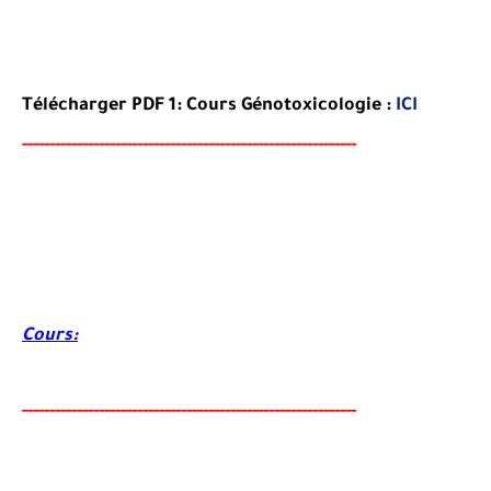
Télécharger PDF 1: Cours Génotoxicologie :
ICI
-----
--
----
--------
------
------------------------------------
Cours:
-----
--
-------
--------
---
------------------------------------