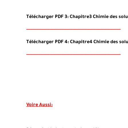
Télécharger PDF 3:
Chapitre
3 Chimie
des
solu
-----
--
----------
----------
----------------------------------
-
---
-
Télécharger PDF 4:
Chapitre
4 Chimie
des
solu
-----
---
----------
--------
-----------------------------------
-
---
-
Voire Aussi: