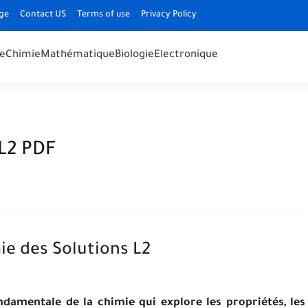
ge
Contact US
Terms of use
Privacy Policy
e
Chimie
Mathématique
Biologie
Electronique
 L2 PDF
ie des Solutions L2
damentale de la chimie qui explore les propriétés, les