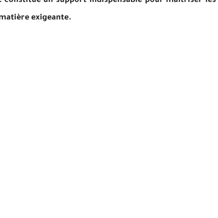
2 constitue un support indispensable pour maîtriser les
 matière exigeante.