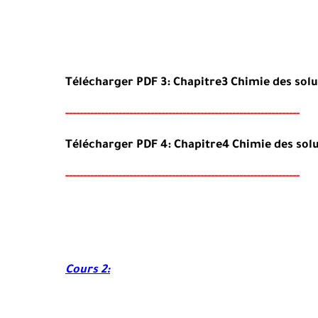
Télécharger PDF 3:
Chapitre
3 Chimie
des
solu
-----
--
----------
----------
----------------------------------
-
---
-
Télécharger PDF 4:
Chapitre
4 Chimie
des
solu
-----
---
----------
--------
-----------------------------------
-
---
-
Cours 2: