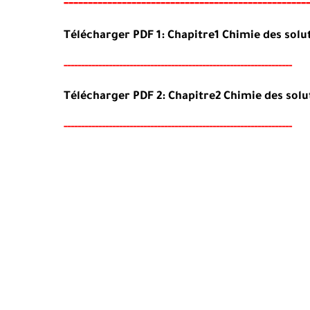
-----
--
----
--------
------
-------------------------
Télécharger PDF 1: Chapitre1 Chimie des solu
-----
--
----
--------
------
-----------------------------------------
Télécharger PDF 2:
Chapitre
2 Chimie
des
solu
-----
--
----------
--
--------
--------------------------------------
-