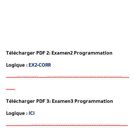
Télécharger PDF 2:
Examen
2 Programmation
Logique
:
EX2
-
CORR
----
--------
-----------------------------------------
-----
--
------
-----
------
Télécharger PDF 3:
Examen
3 Programmation
Logique
:
ICI
--
--------
--------------------------------------
-
-----
--
----------
-----