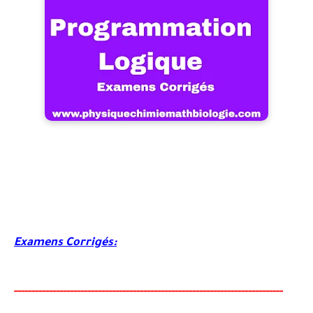
Examens Corrigés:
-----
--
-------
--------
---
----------------------------------------
-
-----------