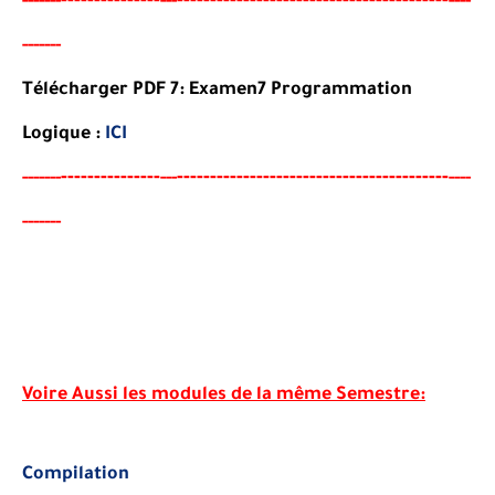
-----
--
---
----
-------
Télécharger PDF 7:
Examen7
Programmation
Logique
:
ICI
-------
--------
----------------------------------------
-
-----
--
---
----
-------
Voire Aussi les modules de la même Semestre:
Compilation