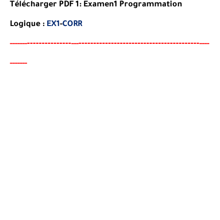
Télécharger PDF 1: Examen1 Programmation
Logique :
EX1
-
CORR
-------
--------
----------------------------------------
-
-----
--
---
----
-------