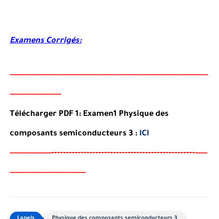
Examens Corrigés:
-----
--
----------
--
--------
--------------------------------------
-
---------------
--------------------
-
Télécharger PDF 1:
Examen1 Physique des
composants semiconducteurs 3
:
ICI
--
--------
--------------------------------------
-
-----
--
----------
-----
------------------------------
-
Physique des composants semiconducteurs 3